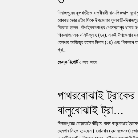
দিনাজপুরের ফুলবাড়ীতে যাত্রীবাহী বাস-পিকআপ মুখো
রোববার ভোর ৫টার দিকে উপজেলার ফুলবাড়ী-দিনাজপুর
নিহতরা হলেন- চাঁপাইনবাবগঞ্জের গোমস্তাপুর থানার দুর্
পিকআপচালক ওলিউল্লাহ (২২), একই উপজেলার মরারচ
হেলপার আজিজুর রহমান নিশান (২৪) এবং পিকআপ যা
গ্রা...
ডেস্ক রিপোর্ট
৩ বছর আগে
পাথরবোঝাই ট্রাকের 
বালুবোঝাই ট্রা...
দিনাজপুরের ঘোড়াঘাটে দাঁড়িয়ে থাকা বালুবোঝাই ট্রা
হেলপার নিহত হয়েছেন। সোমবার (২৮ নভেম্বর) ভ