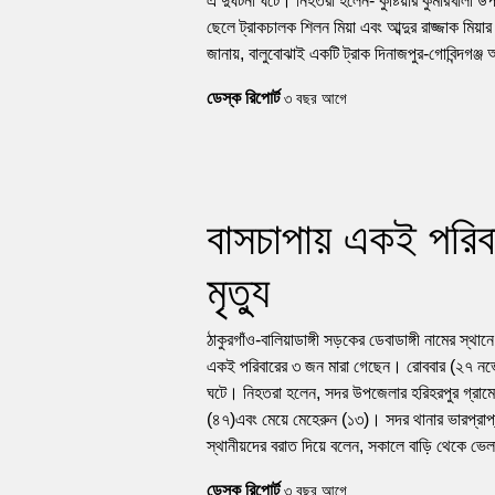
এ দুর্ঘটনা ঘটে। নিহতরা হলেন- কুষ্টিয়ার কুমারখালী উ
ছেলে ট্রাকচালক শিলন মিয়া এবং আব্দুর রাজ্জাক মিয়
জানায়, বালুবোঝাই একটি ট্রাক দিনাজপুর-গোবিন্দগঞ্
ডেস্ক রিপোর্ট
৩ বছর আগে
বাসচাপায় একই পরিব
মৃত্যু
ঠাকুরগাঁও-বালিয়াডাঙ্গী সড়কের ডেবাডাঙ্গী নামের স্থ
একই পরিবারের ৩ জন মারা গেছেন। রোববার (২৭ নভেম্
ঘটে। নিহতরা হলেন, সদর উপজেলার হরিহরপুর গ্রামের 
(৪৭)এবং মেয়ে মেহেরুন (১৩)। সদর থানার ভারপ্রাপ্
স্থানীয়দের বরাত দিয়ে বলেন, সকালে বাড়ি থেকে ভেলা
ডেস্ক রিপোর্ট
৩ বছর আগে