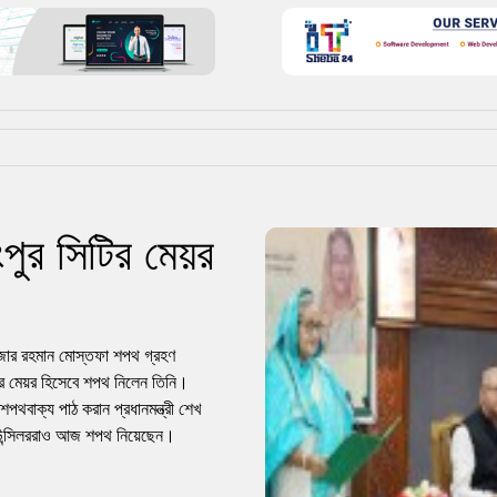
ংপুর সিটির মেয়র
িজার রহমান মোস্তফা শপথ গ্রহণ
টির মেয়র হিসেবে শপথ নিলেন তিনি।
ে শপথবাক্য পাঠ করান প্রধানমন্ত্রী শেখ
কাউন্সিলররাও আজ শপথ নিয়েছেন।