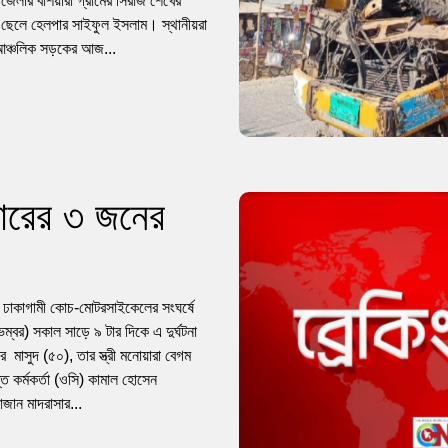
পজেলার বাঁশয়ারা গ্রামের সিরাজ শেখের
ার ছেলে হেলপার সাইফুল ইসলাম। স্থানীয়রা
জ আঞ্চলিক সড়কের আজ...
ারের ৩ জনের
ানে ঢাকাগামী কোচ-মোটরসাইকেলের সংঘর্ষে
বর) সকাল সাড়ে ৯ টার দিকে এ দুর্ঘটনা
মাসুদ (৫০), তার স্ত্রী মনোয়ারা বেগম
ত কর্মকর্তা (ওসি) কামাল হোসেন
জান মাদরাসার...