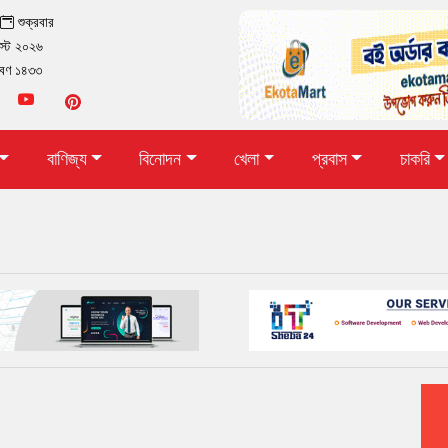
া
শুক্রবার
স্ট ২০২৬
াবণ ১৪৩৩
বাণিজ্য
বিনোদন
খেলা
প্রবাস
চাকরি