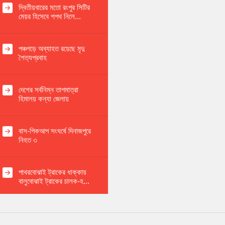
দ্বিতীয়বারের মতো রংপুর সিটির
মেয়র হিসেবে শপথ নিলে...
পঞ্চগড়ে অব্যাহত রয়েছে মৃদু
শৈত্যপ্রবাহ
দেশের সর্বনিম্ন তাপমাত্রা
হিমালয় কন্যা জেলায়
বাস-পিকআপ সংঘর্ষে দিনাজপুরে
নিহত ৩
পাথরবোঝাই ট্রাকের ধাক্কায়
বালুবোঝাই ট্রাকের চালক-হ...
বাসচাপায় একই পরিবারের ৩
জনের মৃত্যু