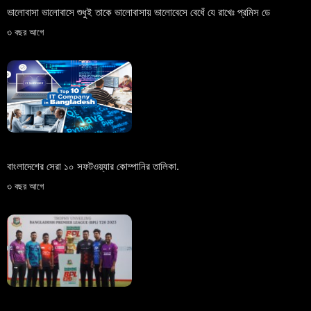
ভালোবাসা ভালোবাসে শুধুই তাকে ভালোবাসায় ভালোবেসে বেধেঁ যে রাখেঃ প্রমিস ডে
৩ বছর আগে
বাংলাদেশের সেরা ১০ সফটওয়্যার কোম্পানির তালিকা.
৩ বছর আগে