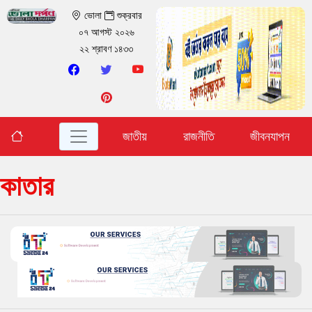
ভোলা
শুক্রবার
০৭ আগস্ট ২০২৬
২২ শ্রাবণ ১৪৩৩
জাতীয়
রাজনীতি
জীবনযাপন
কাতার