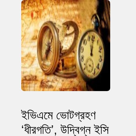
ইভিএমে ভোটগ্রহণ
‘ধীরগতি’, উদ্বিগ্ন ইসি