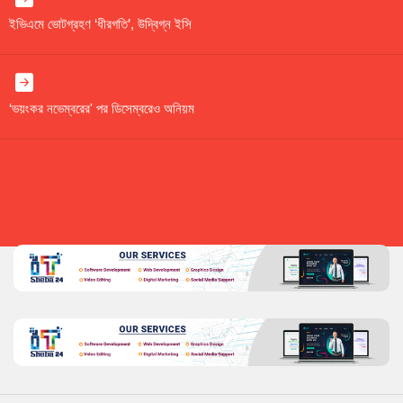
ইভিএমে ভোটগ্রহণ ‘ধীরগতি’, উদ্বিগ্ন ইসি
‘ভয়ংকর নভেম্বরের' পর ডিসেম্বরেও অনিয়ম