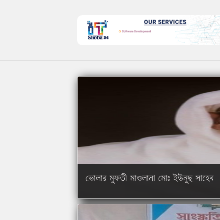
ভোলার মুফতী মাওলানা মোঃ ইউনুছ সাহেব