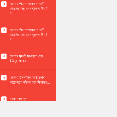
ভোলায় পীর মাশায়েক ও ওলী
আওলিয়াদের অংশগ্রহনে ঈদ-ই
ম...
ভোলায় পীর মাশায়েক ও ওলী
আওলিয়াদের অংশগ্রহনে ঈদ-ই
ম...
ভোলার মুফতী মাওলানা মোঃ
ইউনুছ সাহেব
ভোলায় ইসলামিক ফাউন্ডেশন
আয়োজনে পবিত্র ঈদে মিলাদুন...
দোয়া দরখাস্ত
পবিত্র আশুরা আজ