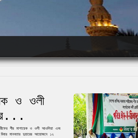
া...
য়েক ও ওলী
্র...
র শরীফের পীর মাশায়েক ও ওলী আওলিয়া এবং
। বিবার মানবতার দুয়ারের আয়োজনে ১২