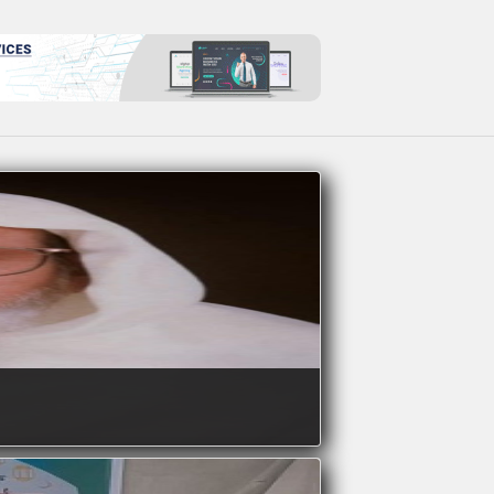
রোজার বরকত থেকে বঞ্চিত যারা
রমজান উপলক্ষে মুসলিম বিশ্বের
নানা উদ্যোগ
আহেলান সাহলান খোশ আমদেদ
মাহে রমজান
সৌদি আরবে আজ রোজা শুরু