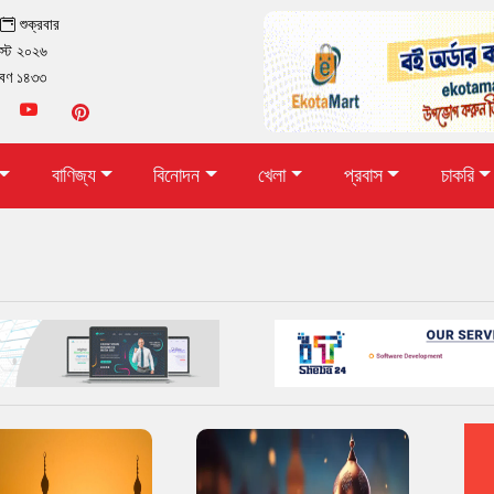
া
শুক্রবার
স্ট ২০২৬
াবণ ১৪৩৩
বাণিজ্য
বিনোদন
খেলা
প্রবাস
চাকরি