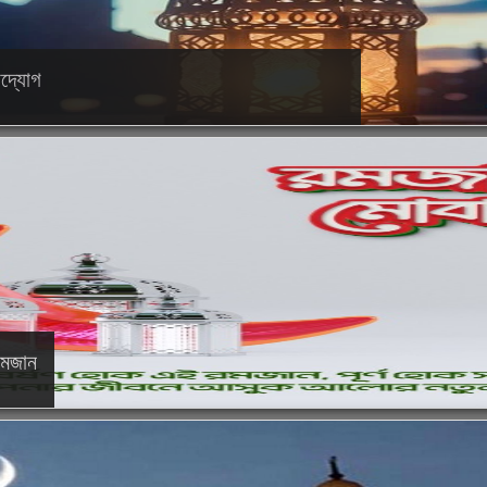
দ্যোগ
মজান