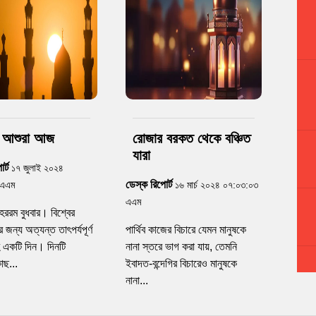
র আশুরা আজ
রোজার বরকত থেকে বঞ্চিত
যারা
র্ট
১৭ জুলাই ২০২৪
ডেস্ক রিপোর্ট
 এএম
১৬ মার্চ ২০২৪ ০৭:০৩:০৩
এএম
রম বুধবার। বিশ্বের
 জন্য অত্যন্ত তাৎপর্যপূর্ণ
পার্থিব কাজের বিচারে যেমন মানুষকে
 একটি দিন। দিনটি
নানা স্তরে ভাগ করা যায়, তেমনি
াছ...
ইবাদত-বন্দেগির বিচারেও মানুষকে
নানা...