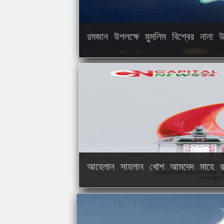
রমজান উপলক্ষে মুসলিম বিশ্বের নানা উ
আহেলান সাহলান খোশ আমদেদ মাহে র