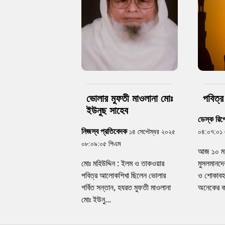
ভোলার মুফতী মাওলানা মোঃ
পবিত্
ইউনুছ সাহেব
ডেস্ক রিপো
নিজস্ব প্রতিবেদক
১৪ সেপ্টেম্বর ২০২৫
০৪:০৭:০১
০৮:০৯:০৫ পিএম
আজ ১০ মহর
মোঃ মহিউদ্দিন : ইলম ও তাকওয়ার
মুসলমানদের
পবিত্র আলোকশিখা ছিলেন ভোলার
ও শোকাবহ
গর্বিত সন্তান, হযরত মুফতী মাওলানা
অনেকের ক
মোঃ ইউনু...