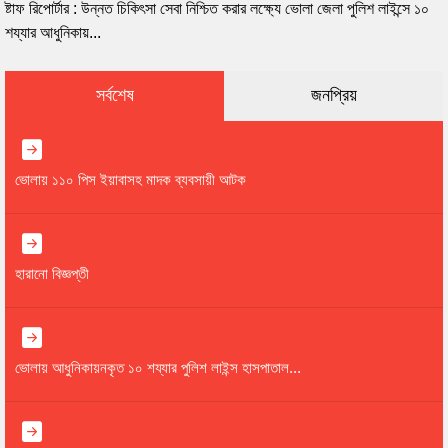
ষ্টাফ রিপোর্টার : উন্নত চিকিৎসা সেবা নিশ্চিত করার লক্ষ্যে ভোলা জেলা পুলিশ লাইন্সে ১০
শয্যার আধুনিকায়...
সর্বশেষ
জনপ্রিয়
ভোলায় ১১০ পিস ইয়াবাসহ মাদক ব্যবসায়ী আটক
হারানো বিজ্ঞপ্তী
ভোলায় আধুনিকায়নকৃত ১০ শয্যার পুলিশ লাইন্স হাসপাতাল...