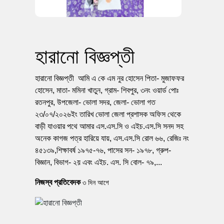
হারানো বিজ্ঞপ্তী
হারানো বিজ্ঞপ্তী আমি এ কে এম নুর হোসেন পিতা- মুজাফফর
হোসেন, মাতা- মমিনা খাতুন, গ্রাম- শিবপুর, ৩নং ওয়ার্ড পোঃ
রতনপুর, উপজেলা- ভোলা সদর, জেলা- ভোলা গত
২৩/০৭/২০২৬ইং তারিখ ভোলা জেলা প্রশাসক অফিস থেকে
বাড়ী যাওয়ার পথে আমার এস.এস.সি ও এইচ.এস.সি সনদ সহ
অনেক কাগজ পত্র হারিয়ে যায়, এস.এস.সি রোল ৬৬, রেজিঃ নং
৪৫১৩৯,শিক্ষাবর্ষ ১৯৭৫-৭৬, পাসের সন- ১৯৭৮, গ্রুপ-
বিজ্ঞান, বিভাগ- ২য় এবং এইচ. এস. সি বোল- ৭৯,...
নিজস্ব প্রতিবেদক
৩ দিন আগে