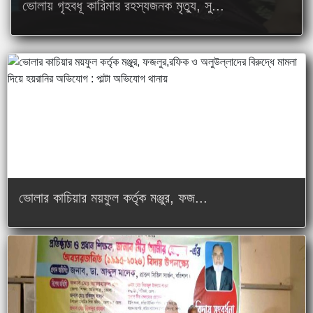
ভোলায় গৃহবধূ কারিমার রহস্যজনক মৃত্যু, সু...
ভোলার কাচিয়ার ময়ফুল কর্তৃক মঞ্জুর, ফজ...