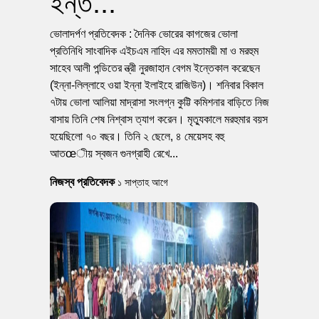
ইন্ত...
ভোলাদর্পণ প্রতিবেদক : দৈনিক ভোরের কাগজের ভোলা
প্রতিনিধি সাংবাদিক এইচএম নাহিদ এর মমতাময়ী মা ও মরহুম
সাহেব আলী পন্ডিতের ন্ত্রী নুরজাহান বেগম ইন্তেকাল করেছেন
(ইন্না-লিল্লাহে ওয়া ইন্না ইলাইহে রাজিউন)। শনিবার বিকাল
৭টায় ভোলা আলিয়া মাদ্রাসা সংলগ্ন কুট্টি কমিশনার বাড়িতে নিজ
বাসায় তিনি শেষ নিশ্বাস ত্যাগ করেন। মৃত্যুকালে মরহুমার বয়স
হয়েছিলো ৭০ বছর। তিনি ২ ছেলে, ৪ মেয়েসহ বহু
আতœীয় স্বজন গুনগ্রাহী রেখে...
নিজস্ব প্রতিবেদক
১ সাপ্তাহ আগে