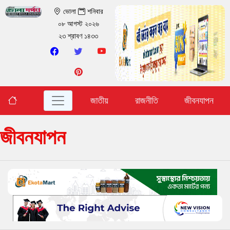
ভোলা
শনিবার
০৮ আগস্ট ২০২৬
২৩ শ্রাবণ ১৪৩৩
জাতীয়
রাজনীতি
জীবনযাপন
জীবনযাপন