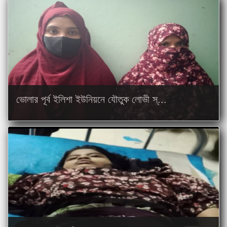
ভোলার পূর্ব ইলিশা ইউনিয়নে যৌতুক লোভী স্...