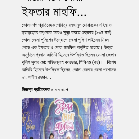
ইফতার মাহফি...
ভোলাদর্পণ প্রতিবেদক :পবিত্র রমজানুল মোবারকের মহিমা ও
ভ্রাতৃত্বের বন্ধনকে আরও সুদৃঢ় করতে শুক্রবার (১৩ই মার্চ)
ভোলা জেলা পুলিশের উদ্যোগে জেলা পুলিশ লাইন্সের ড্রিল
শেডে এক ইফতার ও দোয়া মাহফিল অনুষ্ঠিত হয়েছে। উক্ত
অনুষ্ঠানে প্রধান অতিথি হিসেবে উপস্থিত ছিলেন ভোলা জেলার
পুলিশ সুপার মোঃ শহিদুল্লাহ কাওছার, পিপিএম (বার)। বিশেষ
অতিথি হিসেবে উপস্থিত ছিলেন, ভোলা জেলার জেলা প্রশাসক
ডা. শামীম রহমান...
নিজস্ব প্রতিবেদক
৪ মাস আগে