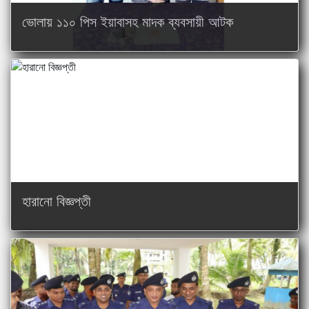
ভোলায় ১১০ পিস ইয়াবাসহ মাদক ব্যবসায়ী আটক
ভোলায় নিজাম-হাসিনা ফাউন্ডেশন হাসপাতাল পরিদর্শন করল...
ভোলায় ইএসডিও’র পরিচ্ছন্নতা ও বৃক্ষরোপণ কর্মসূচি পা...
হারানো বিজ্ঞপ্তী