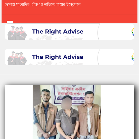
ভোলায় সাংবাদিক এইচএম নাহিদের মায়ের ইন্তেকাল
ভোলার পূর্ব ইলিশা ইউনিয়নে যৌতুক লোভী স্বামী মোকসে...
ভোলায় গৃহবধূ কারিমার রহস্যজনক মৃত্যু, সুষ্ঠু তদন্ত...
ভোলার কাচিয়ার ময়ফুল কর্তৃক মঞ্জুর, ফজলুর,রফিক ও...
ভোলার কাচিয়া সাহামাদার মাধ্যমিক বিদ্যালয়ের প্রতিষ্...