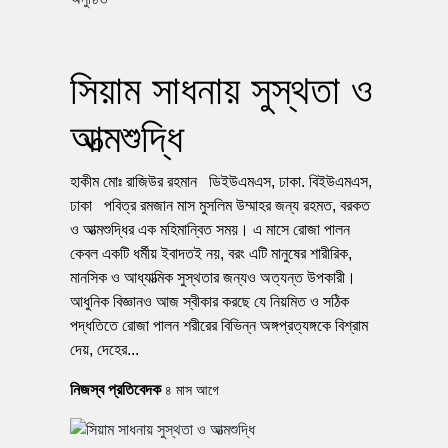
সিয়াম সাধনায় সুস্থতা ও
আত্মশুদ্ধি
হাকীম মোঃ রাজিউর রহমান ডিইউএমএস, ঢাকা. বিইউএমএস,
ঢাকা পবিত্র রমজান মাস মুসলিম উম্মাহর জন্য রহমত, বরকত
ও আত্মশুদ্ধির এক মহিমান্বিত সময়। এ মাসে রোজা পালন
কেবল একটি ধর্মীয় ইবাদতই নয়, বরং এটি মানুষের শারীরিক,
মানসিক ও আধ্যাত্মিক সুস্থতার জন্যও অত্যন্ত উপকারী।
আধুনিক বিজ্ঞানও আজ স্বীকার করছে যে নিয়মিত ও সঠিক
পদ্ধতিতে রোজা পালন শরীরের বিভিন্ন অঙ্গপ্রত্যঙ্গকে বিশ্রাম
দেয়, দেহের...
নিজস্ব প্রতিবেদক
৪ মাস আগে