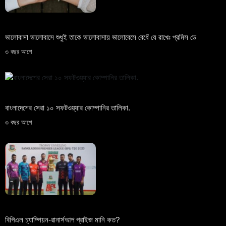
ভালোবাসা ভালোবাসে শুধুই তাকে ভালোবাসায় ভালোবেসে বেধেঁ যে রাখেঃ প্রমিস ডে
৩ বছর আগে
বাংলাদেশের সেরা ১০ সফটওয়্যার কোম্পানির তালিকা.
৩ বছর আগে
বিপিএল চ্যাম্পিয়ন-রানার্সআপ প্রাইজ মানি কত?