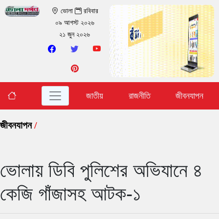
ভোলা
রবিবার
০৯ আগস্ট ২০২৬
২১ জুন ২০২৬
জাতীয়
রাজনীতি
জীবনযাপন
জীবনযাপন
/
ভোলায় ডিবি পুলিশের অভিযানে ৪
কেজি গাঁজাসহ আটক-১