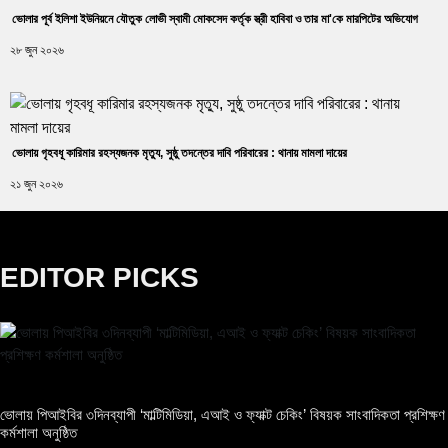
ভোলার পূর্ব ইলিশা ইউনিয়নে যৌতুক লোভী স্বামী মোকসেদ কর্তৃক স্ত্রী হাবিবা ও তার মা'কে মারপিটের অভিযোগ
২৮ জুন ২০২৬
ভোলায় গৃহবধূ কারিমার রহস্যজনক মৃত্যু, সুষ্ঠু তদন্তের দাবি পরিবারের : থানায় মামলা দায়ের
২১ জুন ২০২৬
EDITOR PICKS
ভোলায় পিআইবির ৩দিনব্যাপী ‘মাল্টিমিডিয়া, এআই ও ফ্যাক্ট চেকিং’ বিষয়ক সাংবাদিকতা প্রশিক্ষণ
কর্মশালা অনুষ্ঠিত