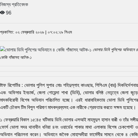
নিজস্ব প্রতিবেদক
96
প্রকাশিত: ০২ ফেব্রুয়ারি ২০২৬ | ০৭:০২:২৯ পিএম
ভোলায় ডিবি পুলিশের অভিযানে ৪
কেজি গাঁজাসহ আটক-১
ষ্টাফ রিপোর্টার : ভোলার পুলিশ সুপার মোঃ শহিদুল্লাহ কাওছার, পিপিএম (বার) দিকনির্দেশনায়
এবং অফিসার ইনচার্জ, জেলা গোয়েন্দা শাখা (ডিবি), ভোলার বলিষ্ঠ নেতৃত্বে জেলা জুড়ে
মাদকবিরোধী বিশেষ অভিযান পরিচালিত হচ্ছে। এরই ধারাবাহিকতায় ভোলা ডিবি পুলিশের
একটি চৌকস টিম বিপুল পরিমাণ মাদকদ্রব্যসহ এক নারীকে গ্রেফতার করতে সক্ষম হয়েছে।
১ ফেব্রুয়ারি বিকাল ১৫:৪৫ ঘটিকায় ডিবি ভোলার এসআই মাহমুদুল হাসান বাপ্পী ও তাঁর সঙ্গীয়
ফোর্স ভোলা সদর থানাধীন ধনিয়া ৪নং ওয়ার্ডের পাকার মাথা এলাকায় বিশেষ চেকপোস্ট ও
অভিযান পরিচালনা করেন। অভিযানে জনৈক মোহাম্মদীয়া ফার্মেসীর সামনে থেকে ৪ কেজি