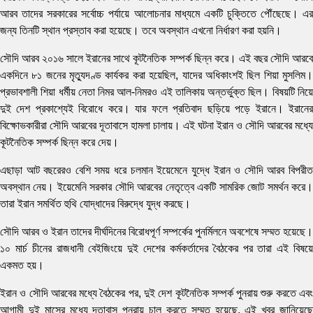
আরব তাদের সরকারের সর্বোচ্চ পর্যায়ে আলোচনার মাধ্যমে একটি চুক্তিতে পৌঁছেছে। এর
জন্য তিনটি স্থান প্রস্তাব করা হয়েছে। তবে অবস্থান এখনো নির্ধারণ করা হয়নি।
সৌদি আরব ২০১৬ সালে ইরানের সাথে কূটনৈতিক সম্পর্ক ছিন্ন করে। এই বছর সৌদি আরবে
একদিনে ৮১ জনের মৃত্যুদণ্ড কার্যকর করা হয়েছিল, যাদের অধিকাংশই ছিল শিয়া মুসলিম।
প্রভাবশালী শিয়া ধর্মীয় নেতা নিমর আল-নিমরও এই তালিকায় অন্তর্ভুক্ত ছিল। বিষয়টি নিয়ে
দুই দেশ প্রকাশ্যেই বিরোধে করে। যার ফলে প্রতিবাদ ছড়িয়ে পড়ে ইরানে। ইরানের
বিক্ষোভকারীরা সৌদি আরবের দূতাবাসে হামলা চালায়। এই ঘটনা ইরান ও সৌদি আরবের মধ্যে
কূটনৈতিক সম্পর্ক ছিন্ন করে দেয়।
এছাড়া আট বছরেরও বেশি সময় ধরে চলমান ইয়েমেনে যুদ্ধে ইরান ও সৌদি আরব বিপরীত
অবস্থান নেয়। ইয়েমেনি সরকার সৌদি আরবের নেতৃত্বে একটি সামরিক জোট সমর্থন করে।
তারা ইরান সমর্থিত হুথি যোদ্ধাদের বিরুদ্ধে যুদ্ধ করছে।
সৌদি আরব ও ইরান তাদের দীর্ঘদিনের বিরোধপূর্ণ সম্পর্কের পুনর্মিলনে অবশেষে সম্মত হয়েছে।
১০ মার্চ চীনের রাজধানী বেইজিংয়ে দুই দেশের কর্মকর্তাদের বৈঠকের পর তারা এই বিষয়ে
একমত হয়।
ইরান ও সৌদি আরবের মধ্যে বৈঠকের পর, দুই দেশ কূটনৈতিক সম্পর্ক পুনরায় শুরু করতে এবং
আগামী দুই মাসের মধ্যে দূতাবাস পুনরায় চালু করতে সম্মত হয়েছে, এই খবর জানিয়েছে