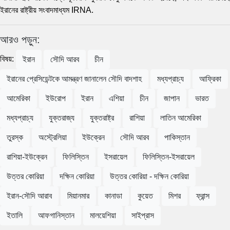
ইরানের রাষ্ট্রীয় সংবাদমাধ্যম IRNA.
আরও পড়ুন:
বিষয়:
ইরান
সৌদি আরব
চীন
ইরানের প্রেসিডেন্টকে আমন্ত্রণ জানালেন সৌদি বাদশাহ
মধ্যপ্রাচ্য
আফ্রিকা
আমেরিকা
ইউরোপ
ইরান
এশিয়া
চীন
জাপান
ভারত
মধ্যপ্রাচ্য
যুক্তরাজ্য
যুক্তরাষ্ট্র
রাশিয়া
লাতিন আমেরিকা
তুরস্ক
অস্ট্রেলিয়া
ইউক্রেন
সৌদি আরব
পাকিস্তান
রাশিয়া-ইউক্রেন
ফিলিস্তিন
ইসরায়েল
ফিলিস্তিন-ইসরায়েল
উত্তর কোরিয়া
দক্ষিন কোরিয়া
উত্তর কোরিয়া - দক্ষিন কোরিয়া
ইরান-সৌদি আরাব
মিয়ানমার
কানাডা
কুয়েত
মিশর
ফ্রান্স
ইতালি
আফগানিস্তান
মালয়েশিয়া
সাইপ্রাস