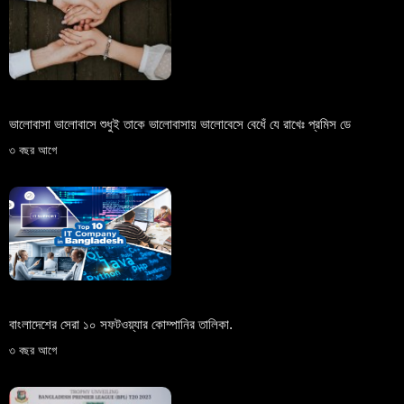
ভালোবাসা ভালোবাসে শুধুই তাকে ভালোবাসায় ভালোবেসে বেধেঁ যে রাখেঃ প্রমিস ডে
৩ বছর আগে
বাংলাদেশের সেরা ১০ সফটওয়্যার কোম্পানির তালিকা.
৩ বছর আগে