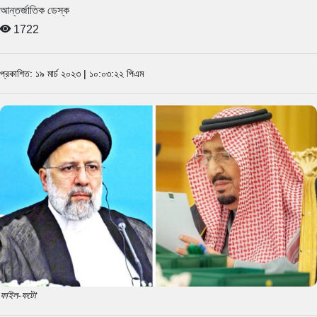
আন্তর্জাতিক ডেস্ক
1722
প্রকাশিত: ১৯ মার্চ ২০২৩ | ১০:০৩:২২ পিএম
ফাইল-ফটো