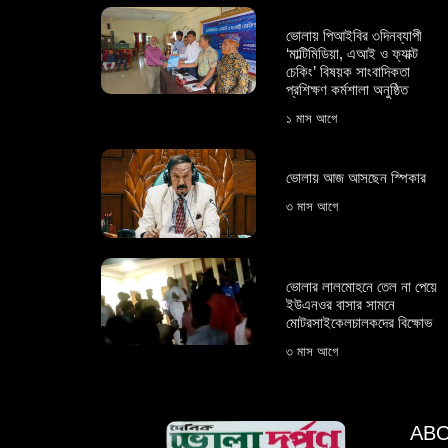
ভোলায় পিআইবির ৩দিনব্যাপী
‘মাল্টিমিডিয়া, এআই ও ফ্যাক্ট
চেকিং’ বিষয়ক সাংবাদিকতা
প্রশিক্ষণ কর্মশালা অনুষ্ঠিত
১ মাস আগে
ভোলায় আজ আসছেন স্পিকার
৩ মাস আগে
ভোলার লালমোহনে তেল না পেয়ে
ইউএনওর বাসার সামনে
মোটরসাইকেলচালকদের বিক্ষোভ
৩ মাস আগে
ABO