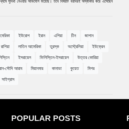
মাধ্যমে সুবিধা নেওয়ার অভিযোগ উঠেছে। তবে বিষয়টি বরাবরই অস্বীকার করে এসেছেন
মেরিকা
ইউরোপ
ইরান
এশিয়া
চীন
জাপান
রাশিয়া
লাতিন আমেরিকা
তুরস্ক
অস্ট্রেলিয়া
ইউক্রেন
িস্তিন
ইসরায়েল
ফিলিস্তিন-ইসরায়েল
উত্তর কোরিয়া
রান-সৌদি আরাব
মিয়ানমার
কানাডা
কুয়েত
মিশর
সাইপ্রাস
POPULAR POSTS