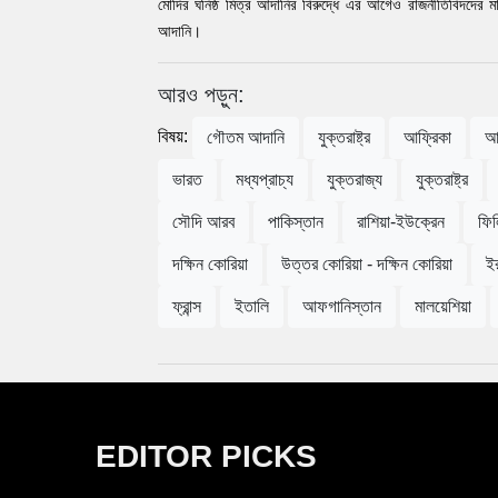
মোদির ঘনিষ্ঠ মিত্র আদানির বিরুদ্ধে এর আগেও রাজনীতিবিদদের 
আদানি।
আরও পড়ুন:
বিষয়:
গৌতম আদানি
যুক্তরাষ্ট্র
আফ্রিকা
আ
ভারত
মধ্যপ্রাচ্য
যুক্তরাজ্য
যুক্তরাষ্ট্র
সৌদি আরব
পাকিস্তান
রাশিয়া-ইউক্রেন
ফিল
দক্ষিন কোরিয়া
উত্তর কোরিয়া - দক্ষিন কোরিয়া
ই
ফ্রান্স
ইতালি
আফগানিস্তান
মালয়েশিয়া
EDITOR PICKS